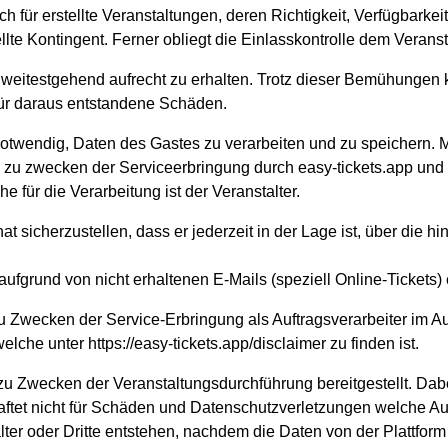
ich für erstellte Veranstaltungen, deren Richtigkeit, Verfügbarke
llte Kontingent. Ferner obliegt die Einlasskontrolle dem Veransta
rm weitestgehend aufrecht zu erhalten. Trotz dieser Bemühungen 
 für daraus entstandene Schäden.
 notwendig, Daten des Gastes zu verarbeiten und zu speichern. M
u zwecken der Serviceerbringung durch easy-tickets.app und des
 für die Verarbeitung ist der Veranstalter.
icherzustellen, dass er jederzeit in der Lage ist, über die hin
fgrund von nicht erhaltenen E-Mails (speziell Online-Tickets) 
u Zwecken der Service-Erbringung als Auftragsverarbeiter im Au
che unter https://easy-tickets.app/disclaimer zu finden ist.
Zwecken der Veranstaltungsdurchführung bereitgestellt. Dabei 
 haftet nicht für Schäden und Datenschutzverletzungen welche
er oder Dritte entstehen, nachdem die Daten von der Plattfor