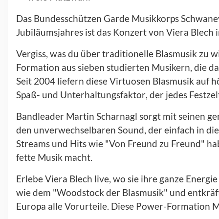
Das Bundesschützen Garde Musikkorps Schwaney w
Jubiläumsjahres ist das Konzert von Viera Blech 
Vergiss, was du über traditionelle Blasmusik zu w
Formation aus sieben studierten Musikern, die das
Seit 2004 liefern diese Virtuosen
Blasmusik auf 
Spaß- und Unterhaltungsfaktor
, der jedes Festz
Bandleader
Martin Scharnagl
sorgt mit seinen g
den unverwechselbaren Sound, der einfach in die
Streams und Hits wie
"Von Freund zu Freund"
hab
fette Musik macht.
Erlebe Viera Blech live, wo sie ihre ganze Energie
wie dem
"Woodstock der Blasmusik"
und entkräft
Europa alle Vorurteile.
Diese Power-Formation M