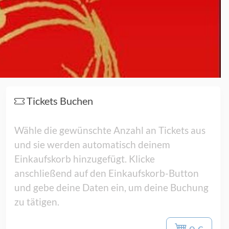
Tickets Buchen
Wähle die gewünschte Anzahl an Tickets aus
und sie werden automatisch deinem
Einkaufskorb hinzugefügt. Klicke
anschließend auf den Einkaufskorb-Button
und gebe deine Daten ein, um deine Buchung
zu tätigen.