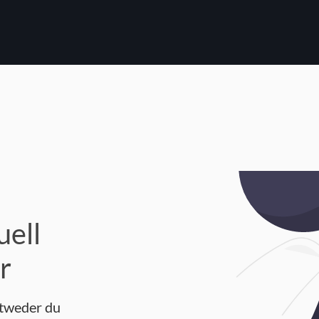
uell
r
ntweder du