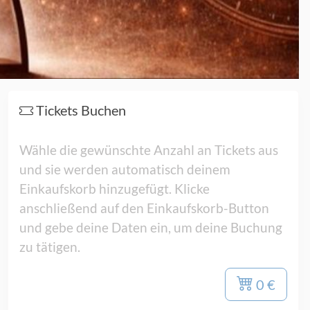
Tickets Buchen
Wähle die gewünschte Anzahl an Tickets aus
und sie werden automatisch deinem
Einkaufskorb hinzugefügt. Klicke
anschließend auf den Einkaufskorb-Button
und gebe deine Daten ein, um deine Buchung
zu tätigen.
0 €