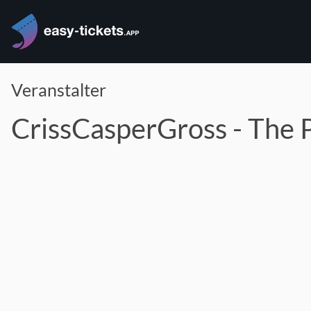
Veranstalter
CrissCasperGross - The P