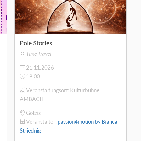
Pole Stories
Time Travel
21.11.2026
19:00
Veranstaltungsort:
Kulturbühne
AMBACH
Götzis
Veranstalter:
passion4motion by Bianca
Striednig