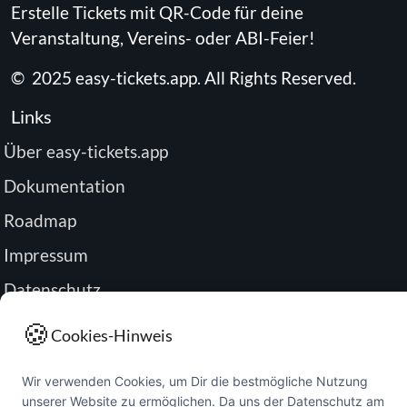
Erstelle Tickets mit QR-Code für deine
Veranstaltung, Vereins- oder ABI-Feier!
©
2025
easy-tickets.app
.
All Rights Reserved.
Links
Über easy-tickets.app
Dokumentation
Roadmap
Impressum
Datenschutz
Passwort zurücksetzen
🍪
Cookies-Hinweis
Buchung verwalten
Wir verwenden Cookies, um Dir die bestmögliche Nutzung
unserer Website zu ermöglichen. Da uns der Datenschutz am