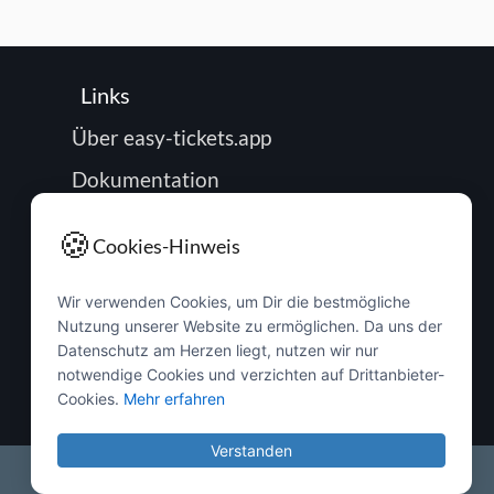
Links
Über easy-tickets.app
Dokumentation
Roadmap
🍪
Cookies-Hinweis
Impressum
Wir verwenden Cookies, um Dir die bestmögliche
Datenschutz
Nutzung unserer Website zu ermöglichen. Da uns der
Passwort zurücksetzen
Datenschutz am Herzen liegt, nutzen wir nur
notwendige Cookies und verzichten auf Drittanbieter-
Buchung verwalten
Cookies.
Mehr erfahren
Verstanden