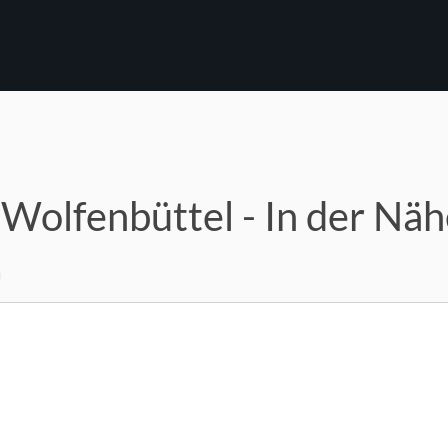
 Wolfenbüttel - In der Nä
m