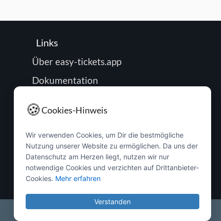
Links
Über easy-tickets.app
Dokumentation
Roadmap
🍪
Cookies-Hinweis
Impressum
Wir verwenden Cookies, um Dir die bestmögliche
Datenschutz
Nutzung unserer Website zu ermöglichen. Da uns der
Passwort zurücksetzen
Datenschutz am Herzen liegt, nutzen wir nur
notwendige Cookies und verzichten auf Drittanbieter-
Buchung verwalten
Cookies.
Mehr erfahren
Verstanden