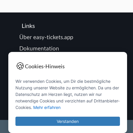
Links
Über easy-tickets.app
Dokumentation
Roadmap
🍪
Cookies-Hinweis
Impressum
Wir verwenden Cookies, um Dir die bestmögliche
Datenschutz
Nutzung unserer Website zu ermöglichen. Da uns der
Passwort zurücksetzen
Datenschutz am Herzen liegt, nutzen wir nur
notwendige Cookies und verzichten auf Drittanbieter-
Buchung verwalten
Cookies.
Mehr erfahren
Verstanden