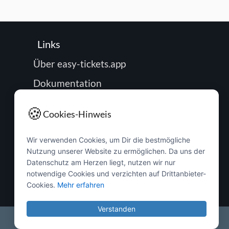
Links
Über easy-tickets.app
Dokumentation
Roadmap
🍪
Cookies-Hinweis
Impressum
Wir verwenden Cookies, um Dir die bestmögliche
Datenschutz
Nutzung unserer Website zu ermöglichen. Da uns der
Passwort zurücksetzen
Datenschutz am Herzen liegt, nutzen wir nur
notwendige Cookies und verzichten auf Drittanbieter-
Buchung verwalten
Cookies.
Mehr erfahren
Verstanden