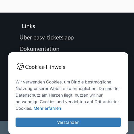
Links
Über easy-tickets.app
Dokumentation
Roadmap
🍪
Cookies-Hinweis
Impressum
Wir verwenden Cookies, um Dir die bestmögliche
Datenschutz
Nutzung unserer Website zu ermöglichen. Da uns der
Passwort zurücksetzen
Datenschutz am Herzen liegt, nutzen wir nur
notwendige Cookies und verzichten auf Drittanbieter-
Buchung verwalten
Cookies.
Mehr erfahren
Verstanden