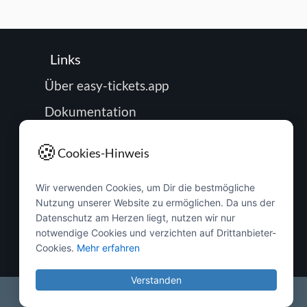
Links
Über easy-tickets.app
Dokumentation
Roadmap
🍪
Cookies-Hinweis
Impressum
Wir verwenden Cookies, um Dir die bestmögliche
Datenschutz
Nutzung unserer Website zu ermöglichen. Da uns der
Passwort zurücksetzen
Datenschutz am Herzen liegt, nutzen wir nur
notwendige Cookies und verzichten auf Drittanbieter-
Buchung verwalten
Cookies.
Mehr erfahren
Verstanden