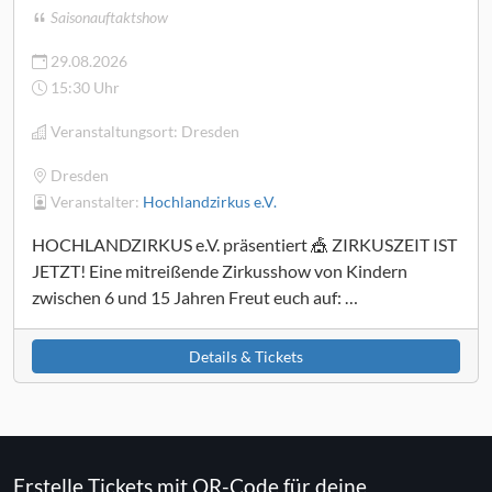
Saisonauftaktshow
29.08.2026
15:30 Uhr
Veranstaltungsort:
Dresden
Dresden
Veranstalter:
Hochlandzirkus e.V.
HOCHLANDZIRKUS e.V. präsentiert 🎪 ZIRKUSZEIT IST
JETZT! Eine mitreißende Zirkusshow von Kindern
zwischen 6 und 15 Jahren Freut euch auf: …
Details & Tickets
Erstelle Tickets mit QR-Code für deine